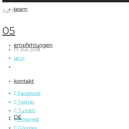
team
Juli
17
05
empfehlungen
17. Juli 2018
jan.ri
kontakt
Facebook
Twitter
Tumblr
DE
Pinterest
Google+