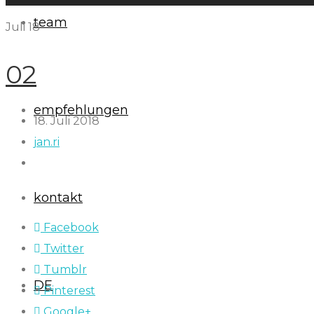
team
Juli
18
02
empfehlungen
18. Juli 2018
jan.ri
kontakt
Facebook
Twitter
Tumblr
DE
Pinterest
Google+