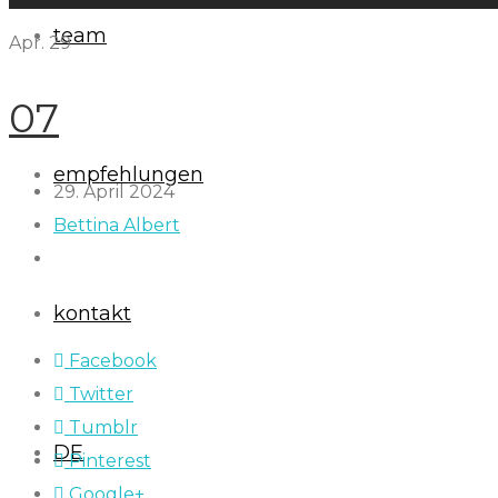
team
Apr.
29
07
empfehlungen
29. April 2024
Bettina Albert
kontakt
Facebook
Twitter
Tumblr
DE
Pinterest
Google+