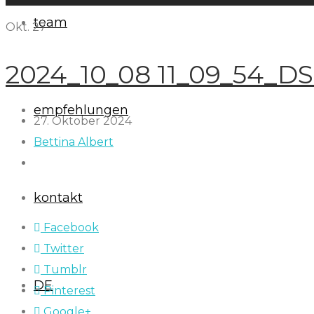
team
Okt.
27
2024_10_08 11_09_54_D
empfehlungen
27. Oktober 2024
Bettina Albert
kontakt
Facebook
Twitter
Tumblr
DE
Pinterest
Google+